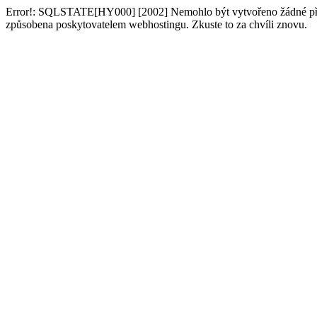
Error!: SQLSTATE[HY000] [2002] Nemohlo být vytvořeno žádné připo
způsobena poskytovatelem webhostingu. Zkuste to za chvíli znovu.